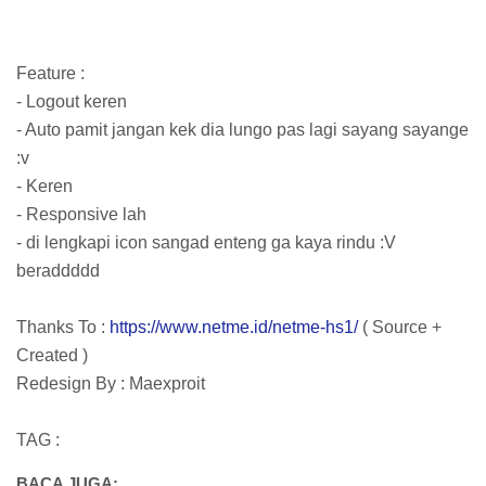
Feature :
- Logout keren
- Auto pamit jangan kek dia lungo pas lagi sayang sayange
:v
- Keren
- Responsive lah
- di lengkapi icon sangad enteng ga kaya rindu :V
beraddddd
Thanks To :
https://www.netme.id/netme-hs1/
( Source +
Created )
Redesign By : Maexproit
TAG :
BACA JUGA: